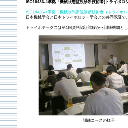
ISO18436-4準拠「機械状態監視診断技術者(トライボロ
ISO18436-4準拠「機械状態監視診断技術者（トライ
日本機械学会と日本トライボロジー学会との共同認証で、2
トライボテックスは第1回資格認証試験から訓練機関と
訓練コースの様子